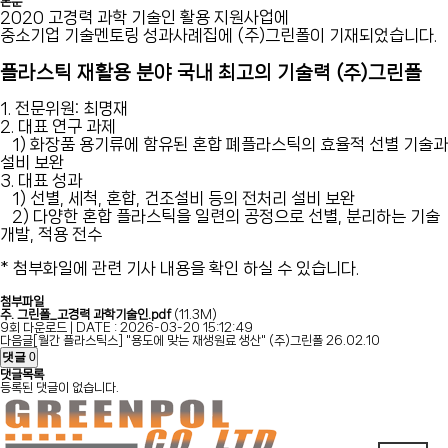
본문
2020 고경력 과학 기술인 활용 지원사업에
중소기업 기술멘토링 성과사례집에 (주)그린폴이 기재되었습니다.
플라스틱 재활용 분야 국내 최고의 기술력 (주)그린폴
1. 전문위원: 최명재
2. 대표 연구 과제
1) 화장품 용기류에 함유된 혼합 폐플라스틱의 효율적 선별 기술과
설비 보완
3. 대표 성과
1) 선별, 세척, 혼합, 건조설비 등의 전처리 설비 보완
2) 다양한 혼합 플라스틱을 일련의 공정으로 선별, 분리하는 기술
개발, 적용 전수
* 첨부화일에 관련 기사 내용을 확인 하실 수 있습니다.
첨부파일
주. 그린폴_고경력 과학기술인.pdf
(11.3M)
9회 다운로드 | DATE : 2026-03-20 15:12:49
다음글
[월간 플라스틱스] "용도에 맞는 재생원료 생산" (주)그린폴
26.02.10
댓글
0
댓글목록
등록된 댓글이 없습니다.