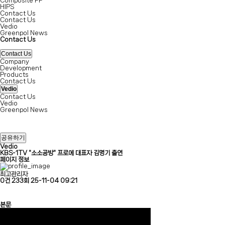
Composite PP
HIPS
Contact Us
Contact Us
Vedio
Greenpol News
Contact Us
Contact Us
Company
Development
Products
Contact Us
Vedio
Contact Us
Vedio
Greenpol News
공유하기
Vedio
KBS-1TV "소소공방" 프로에 대표자 김명기 출연
페이지 정보
최고관리자
0건
233회
25-11-04 09:21
본문